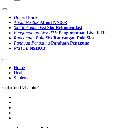
Home
Home
About NX303
About NX303
Slot Rekomendasi
Slot Rekomendasi
Pengumuman Live RTP
Pengumuman Live RTP
Rancangan Pola Slot
Rancangan Pola Slot
Panduan Pengguna
Panduan Pengguna
NxHUB
NxHUB
Home
Health
Suplemen
Colorfood Vitamin C