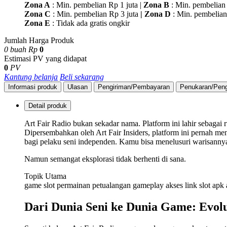
Zona A
: Min. pembelian Rp 1 juta |
Zona B
: Min. pembelian 
Zona C
: Min. pembelian Rp 3 juta
| Zona D
: Min. pembelian
Zona E
: Tidak ada gratis ongkir
Jumlah Harga Produk
0
buah
Rp
0
Estimasi PV yang didapat
0
PV
Kantung belanja
Beli sekarang
Informasi produk
Ulasan
Pengiriman/Pembayaran
Penukaran/Pen
Detail produk
Art Fair Radio
bukan sekadar nama. Platform ini lahir sebagai 
Dipersembahkan oleh Art Fair Insiders, platform ini pernah me
bagi pelaku seni independen. Kamu bisa menelusuri warisanny
Namun semangat eksplorasi tidak berhenti di sana.
Topik Utama
game slot
permainan petualangan
gameplay
akses
link slot apk
Dari Dunia Seni ke Dunia Game: Evolu