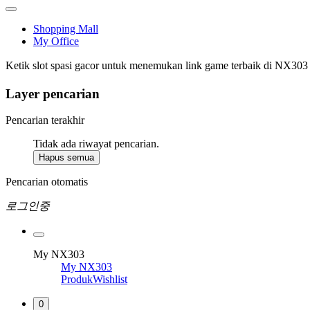
Shopping Mall
My Office
Ketik slot spasi gacor untuk menemukan link game terbaik di NX303
Layer pencarian
Pencarian terakhir
Tidak ada riwayat pencarian.
Hapus semua
Pencarian otomatis
로그인중
My NX303
My NX303
ProdukWishlist
0