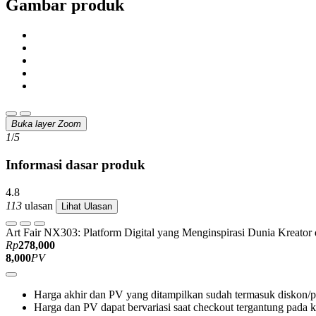
Gambar produk
Buka layer Zoom
1
/
5
Informasi dasar produk
4.8
113
ulasan
Lihat Ulasan
Art Fair NX303: Platform Digital yang Menginspirasi Dunia Kreator
Rp
278,000
8,000
PV
Harga akhir dan PV yang ditampilkan sudah termasuk diskon/
Harga dan PV dapat bervariasi saat checkout tergantung pada