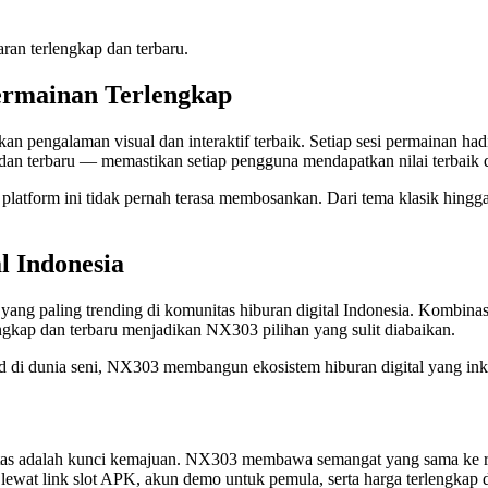
aran terlengkap dan terbaru.
ermainan Terlengkap
 pengalaman visual dan interaktif terbaik. Setiap sesi permainan hadir
dan terbaru
— memastikan setiap pengguna mendapatkan nilai terbaik 
platform ini tidak pernah terasa membosankan. Dari tema klasik hingg
l Indonesia
 yang paling
trending
di komunitas hiburan digital Indonesia. Kombina
ngkap dan terbaru
menjadikan NX303 pilihan yang sulit diabaikan.
 di dunia seni, NX303 membangun ekosistem hiburan digital yang inklu
itas adalah kunci kemajuan. NX303 membawa semangat yang sama ke r
lewat
link slot APK
,
akun demo
untuk pemula, serta
harga terlengkap 