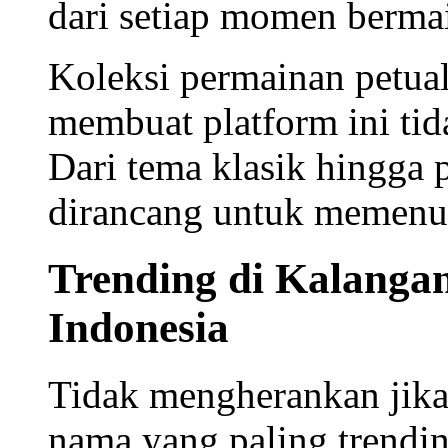
penawaran terlengkap dan
Gameplay yang Imers
Terlengkap
NX303 menawarkan
gam
memberikan pengalaman vi
Setiap sesi permainan had
halus, dan sistem reward
bangga menghadirkan
ha
memastikan setiap pengg