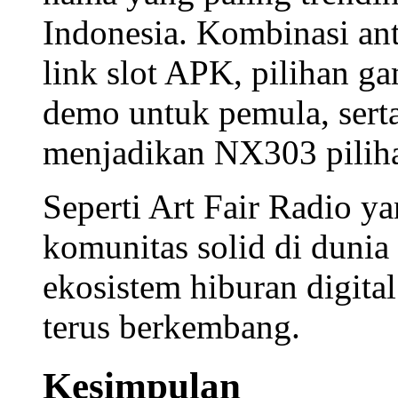
dari setiap momen berma
Koleksi
permainan petua
membuat platform ini ti
Dari tema klasik hingga 
dirancang untuk memenuh
Trending di Kalangan
Indonesia
Tidak mengherankan jika
nama yang paling
trendi