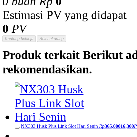
Produk yang ingin dit
langsung ke kantor NX
dengan melampirkan bu
Pengembalian : Permo
diproses jika produk 
setelah proses pengece
Seluruh biaya pengiri
ditukar/dikembalikan 
Jumlah Harga Produk