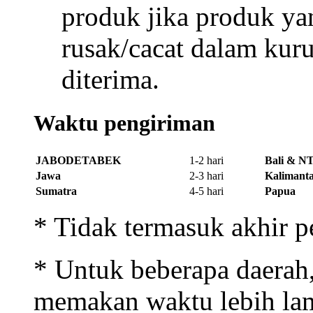
Mulai Petualangan Dig
Bergabung bersama juta
bagian dari komunitas N
Akses NX303 Sekarang
Buka rincian produk
Tutup rincian produk
Pengiriman
Lihat FAQ
Standar Garansi Produk
Anda bisa mengajukan