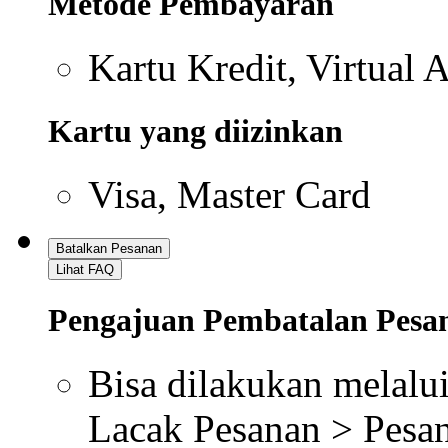
Shopping Mall > Jalan
Ubah alamat pengiriman
Sebelum proses pengir
diubah melalui : "Shop
Pengiriman" atau mel
di nomor 021 304 222
0232
Pembayaran
Lihat FAQ