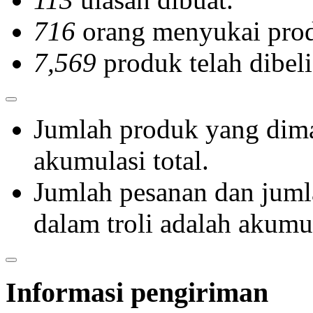
dan festival organizer. Kini,
semangat eksplorasi itu had
dalam bentuk baru —
memandu kamu menemuka
game slot, permainan
petualangan, dan akses terb
ke dunia hiburan digital
bersama NX303.
Nudge