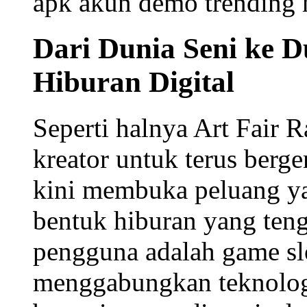
berkembang secara profe
Fair Insiders, platform i
dalam dunia broadcastin
wawancara komunitas, str
panduan karier bagi pela
menelusuri warisannya d
Namun semangat eksploras
Topik Utama
game slot
permainan pet