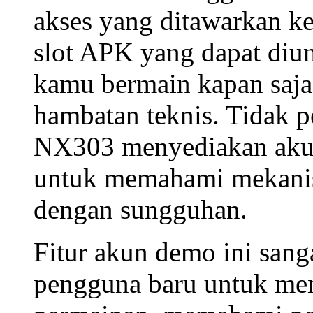
bermain yang dinamis d
NX303 hadir sebagai pl
ini. Dengan menyediaka
berkualitas tinggi, NX3
bermain yang tidak hanya
oleh siapa saja.
Kemudahan Akses: L
Demo
Salah satu keunggulan 