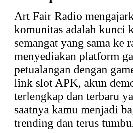
Indonesia. Kombinasi a
link slot APK
, pilihan
ga
demo
untuk pemula, sert
menjadikan NX303 piliha
Seperti Art Fair Radio 
komunitas solid di dun
ekosistem hiburan digital
terus berkembang.
Kesimpulan