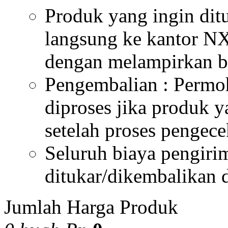
(produk yang ditim
Pengembalian produ
dilakukan 1 kali.
Produk kosmetik, m
produk diterima pr
Periode Pengajuan Pengemb
Member harus mengaj
dalam kurun waktu 1 b
Permohonan Pengembalian/