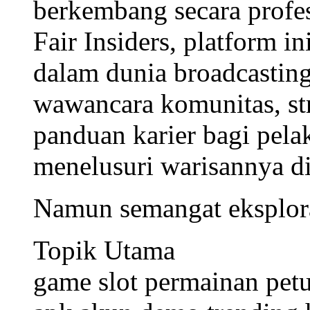
Jumlah Harga Produk
0
buah
Rp
0
Estimasi PV yang didapat
0
PV
Kantung belanja
Beli seka
Informasi produk
Ulasan
Pengiriman/Pembayaran
Penukaran/Pen
Detail produk
Art Fair Radio
bukan seka
sebagai ruang berbagi pe
visual dan penyelenggara 