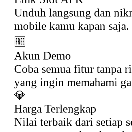
permainan, memahami pol
sensasi bermain tanpa ris
filosofi Art Fair Radio 
sebelum terjun ke lapang
🎮
Game Slot Premium
Ratusan pilihan game slo
klasik hingga petualang
📱
Link Slot APK