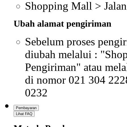
Area pengiriman
Seluruh wilayah Indon
Biaya Pengiriman
AREA
Wilayah
A
JABODETABEK
B
JAWA
C
SUMATRA, BALI, LOMBOK
KALIMANTAN, SULAWESI, NUSA
D
TENGGARA
E
PAPUA
Lacak Pengiriman