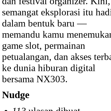
8,000
PV
Harga akhir dan PV yang
diskon/potongan kupon.
Harga dan PV dapat berva
pada kupon yang Anda g
Art Fair Radio adalah platf
podcast digital legendaris 
lahir dari komunitas senim