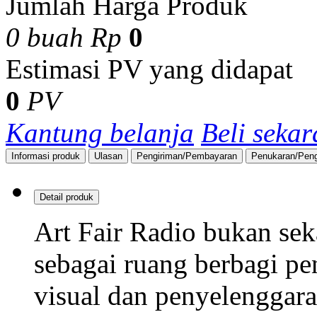
Estimasi waktu pengirim
beda per wilayahnya.
Gratis ongkos pengirima
Zona A
: Min. pembelian
pembelian Rp 2 juta
Zona C
: Min. pembelian
pembelian Rp 4 juta
Zona E
: Tidak ada grati