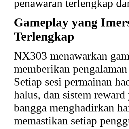
Unduh langsung dan nikm
mobile kamu kapan saja.
🆓
Akun Demo
Coba semua fitur tanpa 
yang ingin memahami ga
💎
Harga Terlengkap
Nilai terbaik dari setiap