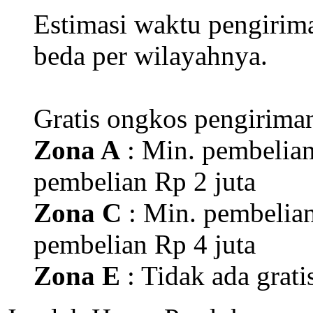
113
ulasan dibuat.
716
orang menyukai prod
7,569
produk telah dibeli
Jumlah produk yang dima
akumulasi total.
Jumlah pesanan dan jum
dalam troli adalah akumul
Informasi pengiriman