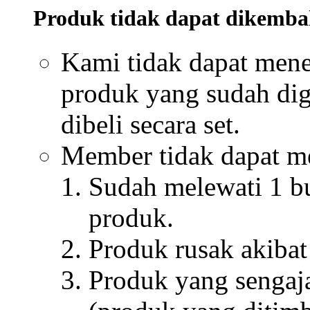
Konsultasi : Pusat Pe
22288 (berbayar))
Pembatalan hanya bisa
status "Pemesanan Sel
Pembayaran".
Pengembalian/Penukaran
Lihat FAQ
Permohonan Pengembalian/
Produk tidak dapat dik