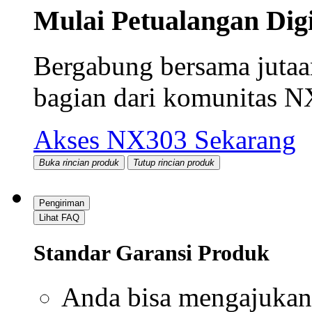
Art Fair Radio mengajark
komunitas adalah kunc
semangat yang sama ke r
menyediakan platform
ga
petualangan
dengan
game
link slot APK
,
akun dem
terlengkap dan terbaru
ya
saatnya kamu menjadi ba
trending
dan terus tumb