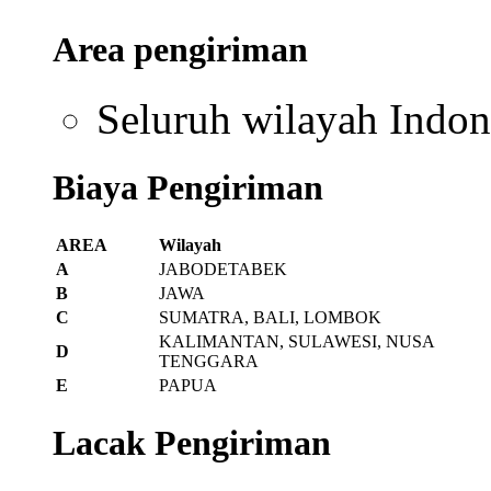
produk jika produk ya
rusak/cacat dalam kur
diterima.
Waktu pengiriman
JABODETABEK
1-2 hari
Bali & N
Jawa
2-3 hari
Kalimanta
Sumatra
4-5 hari
Papua
* Tidak termasuk akhir p
* Untuk beberapa daerah
memakan waktu lebih lam