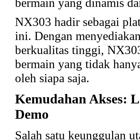
apk
akun demo
trending
Dari Dunia Seni ke D
Hiburan Digital
Seperti halnya Art Fair
kreator untuk terus berge
kini membuka peluang ya
bentuk hiburan yang ten
pengguna adalah
game sl
menggabungkan teknolo