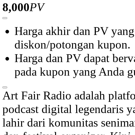
Buka layer Zoom
1
/
5
Informasi dasar produk
4.8
113
ulasan
Lihat Ulasan
Art Fair NX303: Platform D
Kreator dan Pecinta Game S
Rp
278,000