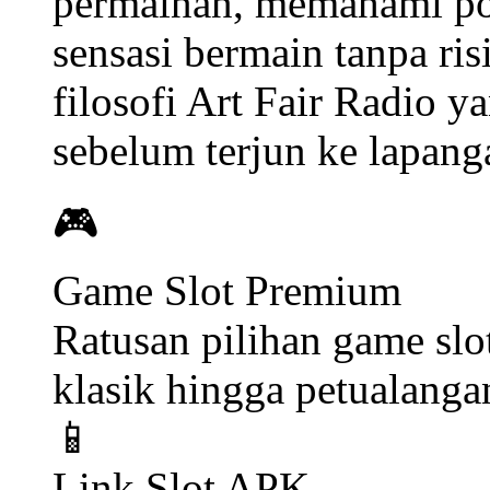
akses
yang ditawarkan k
slot APK
yang dapat diu
kamu bermain kapan saja 
hambatan teknis. Tidak 
NX303 menyediakan
ak
untuk memahami mekan
dengan sungguhan.
Fitur akun demo ini san
pengguna baru untuk menj