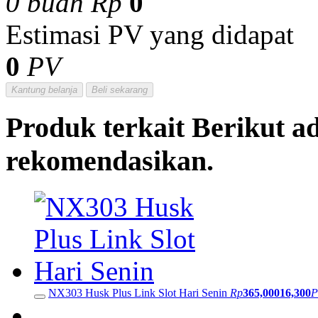
0
buah
Rp
0
Estimasi PV yang didapat
0
PV
Kantung belanja
Beli sekarang
Produk terkait
Berikut a
rekomendasikan.
NX303 Husk Plus Link Slot Hari Senin
Rp
365,000
16,300
P