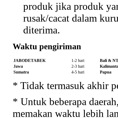
produk jika produk ya
rusak/cacat dalam kur
diterima.
Waktu pengiriman
JABODETABEK
1-2 hari
Bali & N
Jawa
2-3 hari
Kalimanta
Sumatra
4-5 hari
Papua
* Tidak termasuk akhir p
* Untuk beberapa daerah
memakan waktu lebih lam