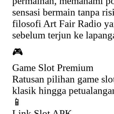
permainan, memahami pol
sensasi bermain tanpa ris
filosofi Art Fair Radio 
sebelum terjun ke lapang
🎮
Game Slot Premium
Ratusan pilihan game slo
klasik hingga petualang
📱
Link Slot APK