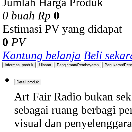
Jumlah Harga Produk
0
buah
Rp
0
Estimasi PV yang didapat
0
PV
Kantung belanja
Beli seka
Informasi produk
Ulasan
Pengiriman/Pembayaran
Penukaran/Pen
Detail produk
Art Fair Radio
bukan seka
sebagai ruang berbagi pe
visual dan penyelenggara 